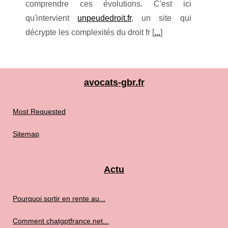
comprendre ces évolutions. C'est ici
qu'intervient
unpeudedroit.fr
, un site qui
décrypte les complexités du droit fr [
...
]
avocats-gbr.fr
Most Requested
Sitemap
Actu
Pourquoi sortir en rente au...
Comment chatgptfrance.net...