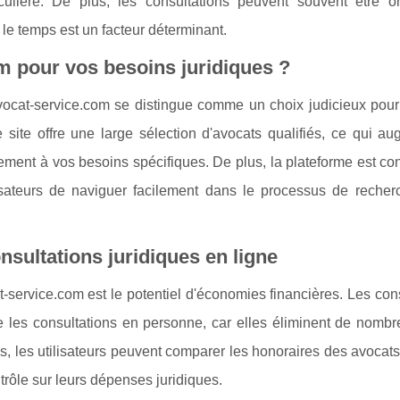
iculière. De plus, les consultations peuvent souvent être o
 le temps est un facteur déterminant.
m pour vos besoins juridiques ?
vocat-service.com se distingue comme un choix judicieux pour
e site offre une large sélection d'avocats qualifiés, ce qui a
itement à vos besoins spécifiques. De plus, la plateforme est c
lisateurs de naviguer facilement dans le processus de recher
ultations juridiques en ligne
at-service.com est le potentiel d'économies financières. Les con
 les consultations en personne, car elles éliminent de nombr
us, les utilisateurs peuvent comparer les honoraires des avocat
trôle sur leurs dépenses juridiques.