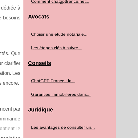
Comment chatgptfrance.net...
 dédiée à
Avocats
e besoins
Choisir une étude notariale...
Les étapes clés à suivre...
ntés. Que
Conseils
 clarifier
ation. Les
ChatGPT France : la...
us encore.
Garanties immobilières dans...
encent par
Juridique
recommande
Les avantages de consulter un...
btient le