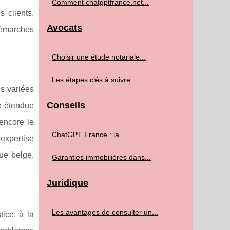
Comment chatgptfrance.net...
 clients.
Avocats
démarches
Choisir une étude notariale...
Les étapes clés à suivre...
s variées
Conseils
e étendue
 encore le
ChatGPT France : la...
expertise
ue belge.
Garanties immobilières dans...
Juridique
Les avantages de consulter un...
ice, à la