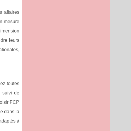
 affaires
 en mesure
 dimension
ndre leurs
ationales,
rez toutes
 suivi de
hoisir FCP
ve dans la
 adaptés à