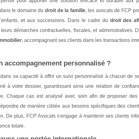
 pensé pour apporter une solution efficace et durable aux 
, dans le domaine du
droit de la famille
, les avocats de FCP pr
d'enfants, et aux successions. Dans le cadre du
droit des af
 leurs démarches contractuelles, fiscales, et administratives. D
immobilier
, accompagnant ses clients dans les transactions im
un accompagnement personnalisé ?
ans sa capacité à offrir un suivi personnalisé à chacun de ses
né à votre dossier, garantissant ainsi une relation de confian
re. Chaque cas est analysé avec soin afin de proposer des 
épondre de manière ciblée aux besoins spécifiques des clients
ion. De plus, FCP Avocats s'engage à maintenir ses clients inf
ence totale.
avec une portée internationale