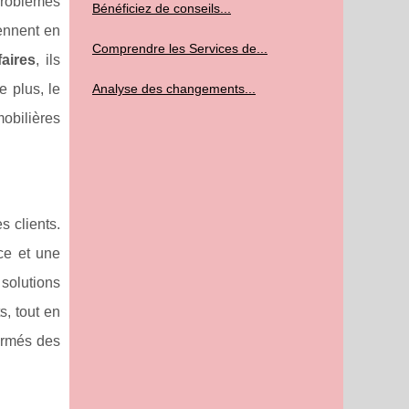
problèmes
Bénéficiez de conseils...
ennent en
Comprendre les Services de...
faires
, ils
Analyse des changements...
e plus, le
mobilières
 clients.
ce et une
solutions
, tout en
ormés des